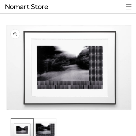
コンテン
ツに進む
商品情報
にスキッ
プ
モ
ー
ダ
ル
で