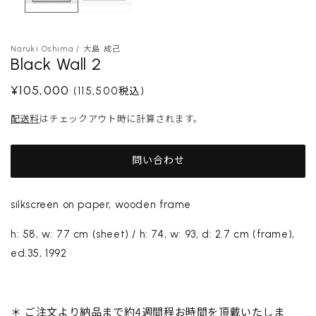
メ
デ
ィ
ア
Naruki Oshima / 大島 成己
(1)
Black Wall 2
を
開
通
¥105,000
(115,500税込)
く
常
配送料
はチェックアウト時に計算されます。
価
格
問い合わせ
silkscreen on paper, wooden frame
h: 58, w: 77 cm (sheet) / h: 74, w: 93, d: 2.7 cm (frame),
ed.35, 1992
＊ ご注文より納品まで約4週間程お時間を頂戴いたしま